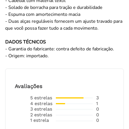
- Cabedal com material têxtil
- Solado de borracha para tração e durabilidade
- Espuma com amortecimento macia
- Duas alças reguláveis fornecem um ajuste travado para
que você possa fazer tudo a cada movimento.
DADOS TÉCNICOS
- Garantia do fabricante: contra defeito de fabricação.
- Origem: importado.
Avaliações
5
estrelas
3
4
estrelas
1
3
estrelas
0
2
estrelas
0
1
estrela
0