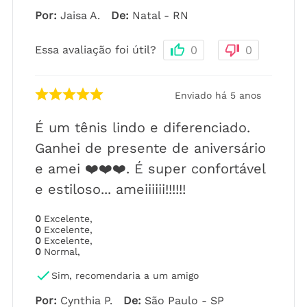
Por
:
Jaisa A.
De
:
Natal - RN
Essa avaliação foi útil?
0
0
Enviado há
5 anos
É um tênis lindo e diferenciado.
Ganhei de presente de aniversário
e amei ❤️❤️❤️. É super confortável
e estiloso... ameiiiiii!!!!!!
0
Excelente
,
0
Excelente
,
0
Excelente
,
0
Normal
,
Sim, recomendaria a um amigo
Por
:
Cynthia P.
De
:
São Paulo - SP