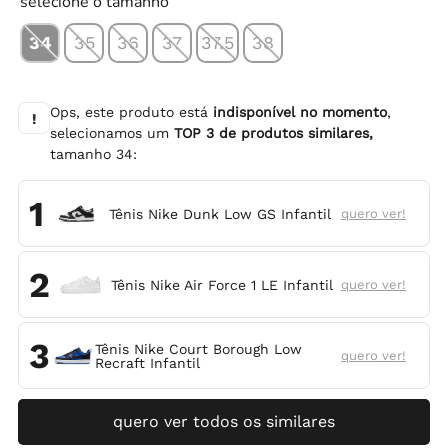
selecione o tamanho
34
35
36
37
37.5
38
Ops, este produto está
indisponível no momento
,
!
selecionamos um
TOP
3
de produtos similares,
tamanho
34
:
1
Tênis Nike Dunk Low GS Infantil
quero ver!
2
Tênis Nike Air Force 1 LE Infantil
quero ver!
3
Tênis Nike Court Borough Low
quero ver!
Recraft Infantil
quero ver todos os similares