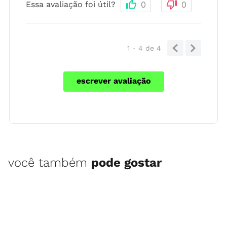
Essa avaliação foi útil?
0
0
1 - 4
de
4
escrever avaliação
você também
pode gostar