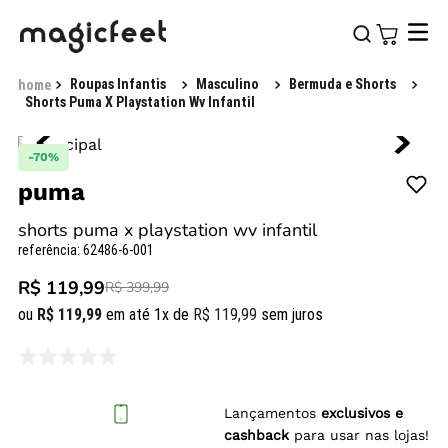
Roupas Infantis
Masculino
Bermuda e Shorts
Shorts Puma X Playstation Wv Infantil
-
70%
puma
shorts puma x playstation wv infantil
referência
:
62486-6-001
R$ 119,99
R$ 399,99
ou
R$
119
,
99
em até
1
x de
R$
119
,
99
sem juros
Lançamentos
exclusivos e
cashback
para usar nas lojas!