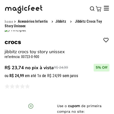
Acessórios Infantis
Jibbitz
Jibbitz Crocs Toy
Story Unissex
crocs
jibbitz crocs toy story unissex
referência
:
00723-0-900
R$ 23,74
no pix à vista
R$ 24,99
5
% Off
ou
R$
24
,
99
em até
1
x de
R$
24
,
99
sem juros
Use o
cupom
de primeira
compra no site: