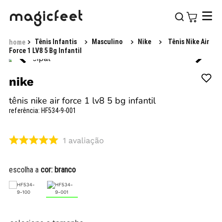
Tênis Infantis
Masculino
Nike
Tênis Nike Air
Force 1 LV8 5 Bg Infantil
nike
tênis nike air force 1 lv8 5 bg infantil
referência
:
HF534-9-001
1
avaliação
escolha a
cor:
branco