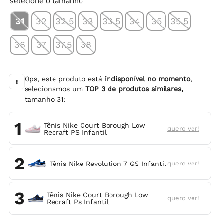
selecione o tamanho
31
32
32.5
33
33.5
34
35
35.5
36
37
37.5
38
Ops, este produto está
indisponível no momento
,
!
selecionamos um
TOP
3
de produtos similares,
tamanho
31
:
1
Tênis Nike Court Borough Low
quero ver!
Recraft PS Infantil
2
Tênis Nike Revolution 7 GS Infantil
quero ver!
3
Tênis Nike Court Borough Low
quero ver!
Recraft Ps Infantil