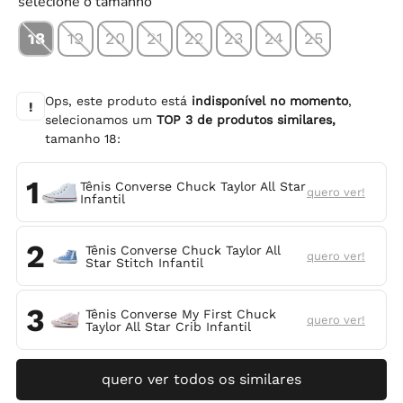
selecione o tamanho
18
19
20
21
22
23
24
25
Ops, este produto está
indisponível no momento
,
!
selecionamos um
TOP
3
de produtos similares,
tamanho
18
:
1
Tênis Converse Chuck Taylor All Star
quero ver!
Infantil
2
Tênis Converse Chuck Taylor All
quero ver!
Star Stitch Infantil
3
Tênis Converse My First Chuck
quero ver!
Taylor All Star Crib Infantil
quero ver todos os similares