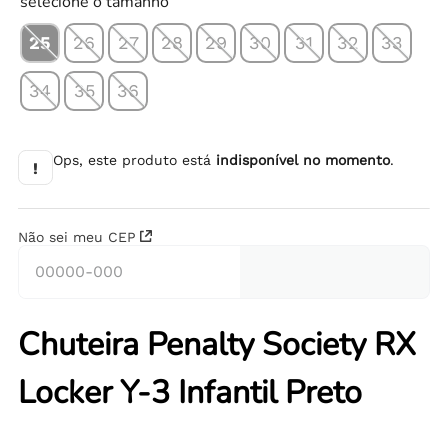
selecione o tamanho
25
26
27
28
29
30
31
32
33
34
35
36
Ops, este produto está
indisponível no momento
.
!
Não sei meu CEP
Chuteira Penalty Society RX
Locker Y-3 Infantil Preto