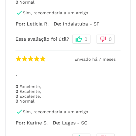
0
Normal
,
Sim, recomendaria a um amigo
Por
:
Letícia R.
De
:
Indaiatuba - SP
Essa avaliação foi útil?
0
0
Enviado há
7 meses
.
0
Excelente
,
0
Excelente
,
0
Excelente
,
0
Normal
,
Sim, recomendaria a um amigo
Por
:
Karine S.
De
:
Lages - SC