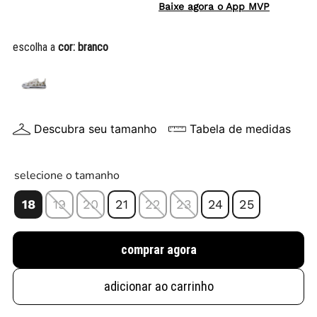
Baixe agora o App MVP
escolha a
cor:
branco
Descubra seu tamanho
Tabela de medidas
selecione o tamanho
18
19
20
21
22
23
24
25
comprar agora
adicionar ao carrinho