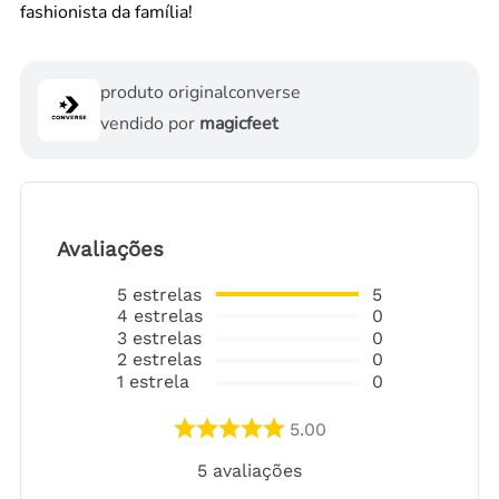
fashionista da família!
produto original
converse
vendido por
magicfeet
Avaliações
5
estrelas
5
4
estrelas
0
3
estrelas
0
2
estrelas
0
1
estrela
0
5.00
5
avaliações