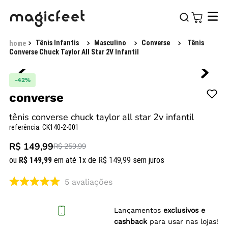
Tênis Infantis
Masculino
Converse
Tênis
Converse Chuck Taylor All Star 2V Infantil
-
42%
converse
tênis converse chuck taylor all star 2v infantil
referência
:
CK140-2-001
R$ 149,99
R$ 259,99
ou
R$
149
,
99
em até
1
x de
R$
149
,
99
sem juros
5
avaliações
Lançamentos
exclusivos e
cashback
para usar nas lojas!