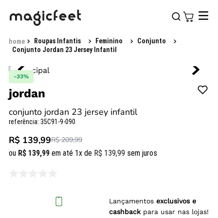
Roupas Infantis
Feminino
Conjunto
Conjunto Jordan 23 Jersey Infantil
-
33%
jordan
conjunto jordan 23 jersey infantil
referência
:
35C91-9-090
R$ 139,99
R$ 209,99
ou
R$
139
,
99
em até
1
x de
R$
139
,
99
sem juros
Lançamentos
exclusivos e
cashback
para usar nas lojas!