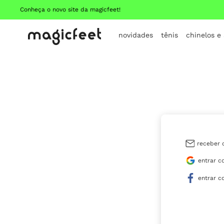
Conheça o novo site da magicfeet!
novidades
tênis
chinelos e
receber 
entrar c
entrar c