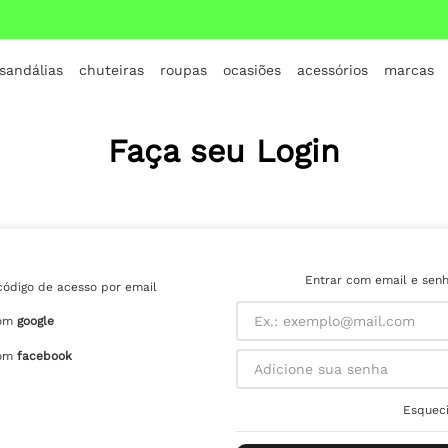
 sandálias
chuteiras
roupas
ocasiões
acessórios
marcas
TERMOS MAIS BUSCADOS
1
º
crocs
Faça seu Login
2
º
jordan
3
º
adidas
4
º
nike
5
º
tenis
Entrar com email e sen
código de acesso por email
6
º
croc
om
google
7
º
vans
om
facebook
8
º
all star
Esqueci
9
º
new balance