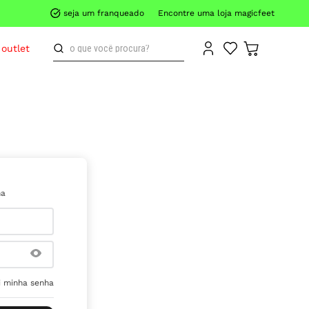
seja um franqueado
Encontre uma loja magicfeet
o que você procura?
outlet
ha
 minha senha