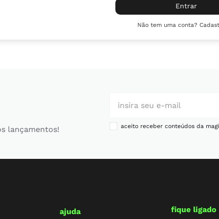
10
º
tênis infantil
Entrar
Não tem uma conta? Cadast
aceito receber conteúdos da magi
os lançamentos!
fique ligado
ajuda