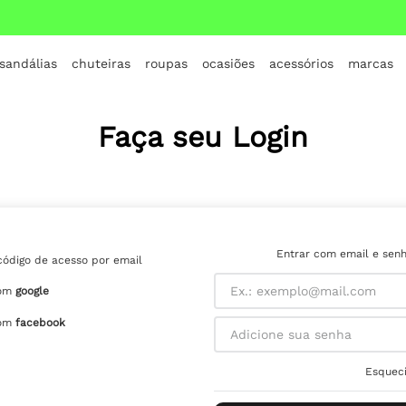
 sandálias
chuteiras
roupas
ocasiões
acessórios
marcas
TERMOS MAIS BUSCADOS
1
º
crocs
Faça seu Login
2
º
jordan
3
º
adidas
4
º
nike
5
º
tenis
Entrar com email e sen
código de acesso por email
6
º
croc
om
google
7
º
all star
om
facebook
8
º
vans
Esqueci
9
º
tênis infantil