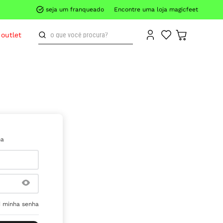
seja um franqueado
Encontre uma loja magicfeet
o que você procura?
outlet
ha
 minha senha