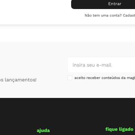
10
º
chuteira
Entrar
Não tem uma conta? Cadast
aceito receber conteúdos da magi
os lançamentos!
fique ligado
ajuda