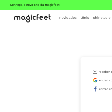
Conheça o novo site da magicfeet!
novidades
tênis
chinelos e
receber 
entrar c
entrar c