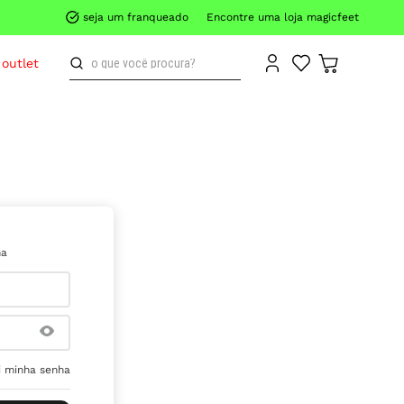
seja um franqueado
Encontre uma loja magicfeet
o que você procura?
outlet
ha
 minha senha