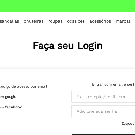
 sandálias
chuteiras
roupas
ocasiões
acessórios
marcas
TERMOS MAIS BUSCADOS
1
º
crocs
Faça seu Login
2
º
jordan
3
º
adidas
4
º
nike
5
º
tenis
Entrar com email e sen
código de acesso por email
6
º
croc
om
google
7
º
all star
om
facebook
8
º
vans
Esqueci
9
º
new balance