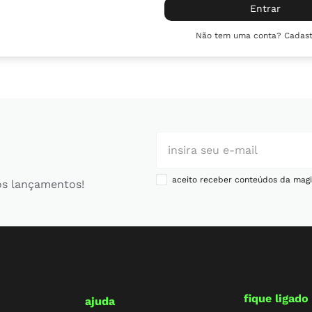
10
º
chuteira
Entrar
Não tem uma conta? Cadast
aceito receber conteúdos da magi
os lançamentos!
fique ligado
ajuda