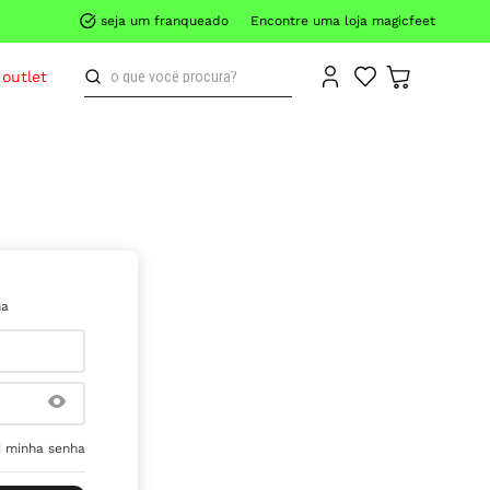
seja um franqueado
Encontre uma loja magicfeet
o que você procura?
outlet
ha
 minha senha