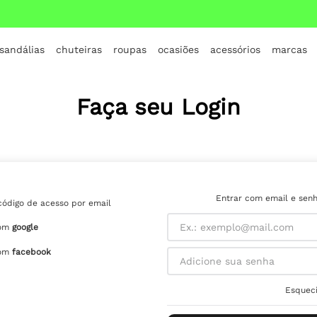
 sandálias
chuteiras
roupas
ocasiões
acessórios
marcas
TERMOS MAIS BUSCADOS
1
º
crocs
Faça seu Login
2
º
jordan
3
º
adidas
4
º
nike
5
º
tenis
Entrar com email e sen
código de acesso por email
6
º
croc
om
google
7
º
all star
om
facebook
8
º
vans
Esqueci
9
º
tênis infantil