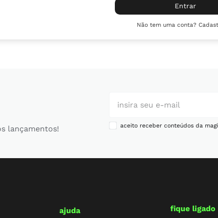
10
º
chuteira
Entrar
Não tem uma conta? Cadast
aceito receber conteúdos da magi
os lançamentos!
fique ligado
ajuda