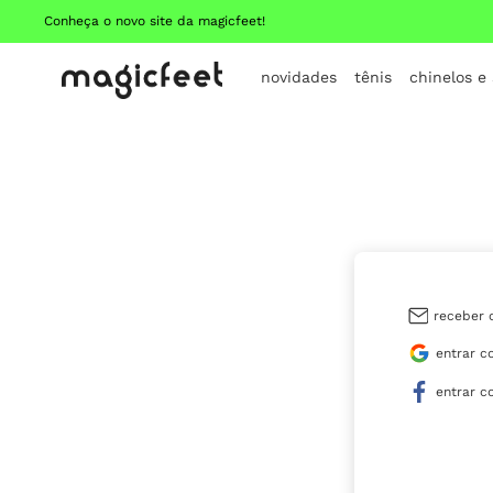
Conheça o novo site da magicfeet!
novidades
tênis
chinelos e
receber 
entrar c
entrar c