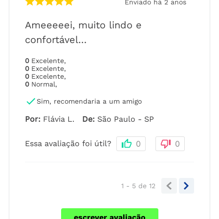
Enviado há
2 anos
Ameeeeei, muito lindo e
confortável…
0
Excelente
,
0
Excelente
,
0
Excelente
,
0
Normal
,
Sim, recomendaria a um amigo
Por
:
Flávia L.
De
:
São Paulo - SP
Essa avaliação foi útil?
0
0
1 - 5
de
12
escrever avaliação