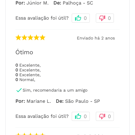
Por
:
Júnior M.
De
:
Palhoça - SC
Essa avaliação foi útil?
0
0
Enviado há
2 anos
Ótimo
0
Excelente
,
0
Excelente
,
0
Excelente
,
0
Normal
,
Sim, recomendaria a um amigo
Por
:
Mariane L.
De
:
São Paulo - SP
Essa avaliação foi útil?
0
0