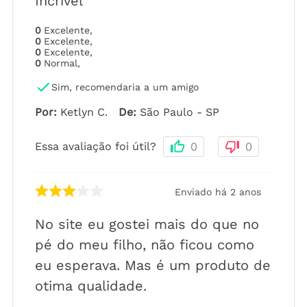
Incrível
0
Excelente
,
0
Excelente
,
0
Excelente
,
0
Normal
,
Sim, recomendaria a um amigo
Por
:
Ketlyn C.
De
:
São Paulo - SP
Essa avaliação foi útil?
0
0
Enviado há
2 anos
No site eu gostei mais do que no
pé do meu filho, não ficou como
eu esperava. Mas é um produto de
otima qualidade.