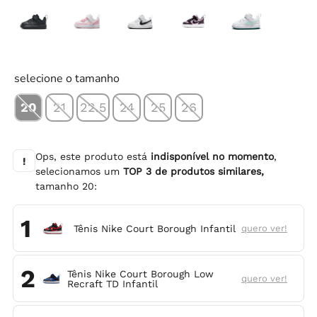
selecione o tamanho
20
21
22.5
24
25
26
Ops, este produto está
indisponível no momento
,
!
selecionamos um
TOP
3
de produtos similares,
tamanho
20
:
1
Tênis Nike Court Borough Infantil
quero ver!
2
Tênis Nike Court Borough Low
quero ver!
Recraft TD Infantil