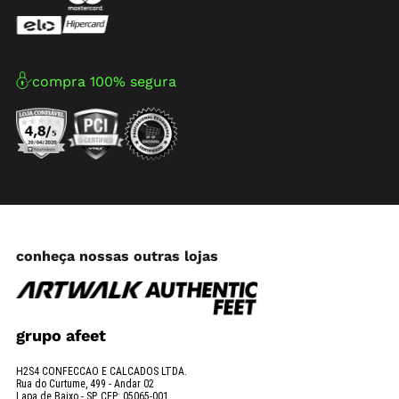
compra 100% segura
conheça nossas outras lojas
grupo afeet
H2S4 CONFECCAO E CALCADOS LTDA.
Rua do Curtume, 499 - Andar 02
Lapa de Baixo - SP. CEP: 05065-001