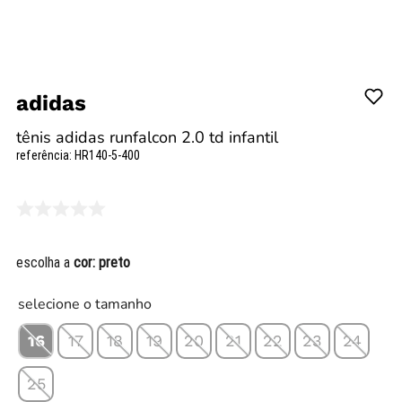
adidas
tênis adidas runfalcon 2.0 td infantil
referência
:
HR140-5-400
escolha a
cor:
preto
selecione o tamanho
16
17
18
19
20
21
22
23
24
25