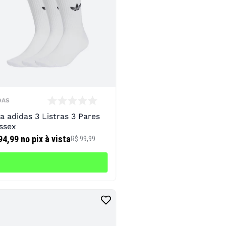
DAS
a adidas 3 Listras 3 Pares
ssex
94,99
no pix à vista
R$ 99,99