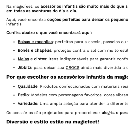
Na magicfeet, os
acessórios infantis são muito mais do que
em todas as aventuras do dia a dia.
Aqui, você encontra
opções perfeitas para deixar os pequen
infantis
.
Confira abaixo o que você encontrará aqui:
Bolsas e mochilas
: perfeitas para a escola, passeios o
Bonés
e chapéus
: proteção contra o sol com muito estil
Meias
e cintos
: itens indispensáveis para garantir conf
Jibbitz
: para deixar sua
CROCS
ainda mais divertida a 
Por que escolher os acessórios infantis da magi
Qualidade
: Produtos confeccionados com materiais resi
Estilo
: Modelos com personagens favoritos, cores vibr
Variedade
: Uma ampla seleção para atender a diferente
Os acessórios são projetados para proporcionar
alegria e pe
Diversão e estilo estão na magicfeet!