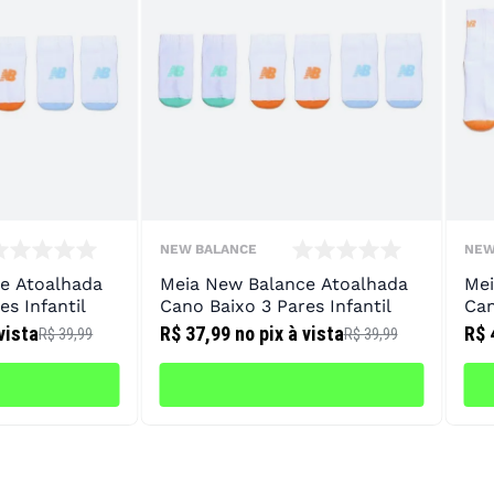
NEW BALANCE
NEW
e Atoalhada
Meia New Balance Atoalhada
Mei
es Infantil
Cano Baixo 3 Pares Infantil
Can
vista
R$ 37,99
no pix à vista
R$ 
R$ 39,99
R$ 39,99