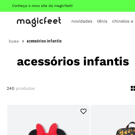
Conheça o novo site da magicfeet!
novidades
tênis
chinelos e
acessórios infantis
acessórios infantis
240
produtos