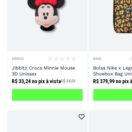
CROCS
NIKE
Jibbitz Crocs Minnie Mouse
Bolsa Nike x Leg
3D Unissex
Shoebox Bag Uni
R$ 33,24
no pix à vista
R$ 379,99
no pix 
R$ 34,99