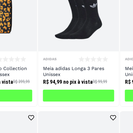
10
º
chuteira
ADIDAS
ADI
o Collection
Meia adidas Longa 3 Pares
Mei
ssex
Unissex
Uni
à vista
R$ 94,99
no pix à vista
R$ 
R$ 399,99
R$ 99,99