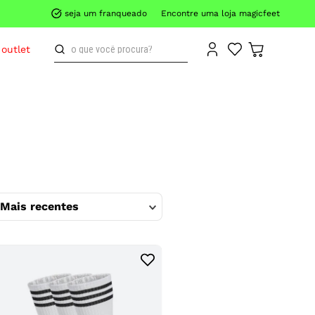
seja um franqueado
Encontre uma loja magicfeet
o que você procura?
outlet
Mais recentes