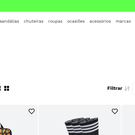
 sandálias
chuteiras
roupas
ocasiões
acessórios
marcas
TERMOS MAIS BUSCADOS
1
º
crocs
2
º
jordan
3
º
adidas
4
º
nike
5
º
tenis
Filtrar
6
º
croc
7
º
vans
8
º
all star
9
º
new balance