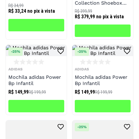
Collection Shoebox
R$ 34,99
Bag Unissex
R$ 33,24
no pix à vista
R$ 399,99
R$ 379,99
no pix à vista
-
25%
-
25%
ADIDAS
ADIDAS
Mochila adidas Power
Mochila adidas Power
Bp Infantil
Bp Infantil
R$ 149,99
R$ 149,99
R$ 199,99
R$ 199,99
-
25%