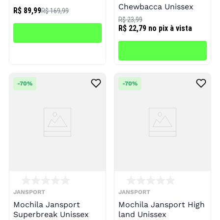
Chewbacca Unissex
R$ 89,99
R$ 169,99
R$ 23,99
R$ 22,79
no pix à vista
-
70%
-
70%
JANSPORT
JANSPORT
Mochila Jansport
Mochila Jansport High
Superbreak Unissex
land Unissex