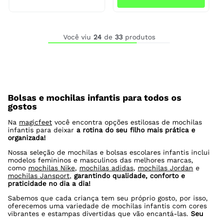
Você viu
24
de
33
produtos
Bolsas e mochilas infantis para todos os
gostos
Na
magicfeet
você encontra opções estilosas de mochilas
infantis para deixar
a rotina do seu filho mais prática e
organizada!
Nossa seleção de mochilas e bolsas escolares infantis inclui
modelos femininos e masculinos das melhores marcas,
como
mochilas Nike
,
mochilas adidas
,
mochilas Jordan
e
mochilas Jansport
,
garantindo qualidade, conforto e
praticidade no dia a dia!
Sabemos que cada criança tem seu próprio gosto, por isso,
oferecemos uma variedade de mochilas infantis com cores
vibrantes e estampas divertidas que vão encantá-las.
Seu