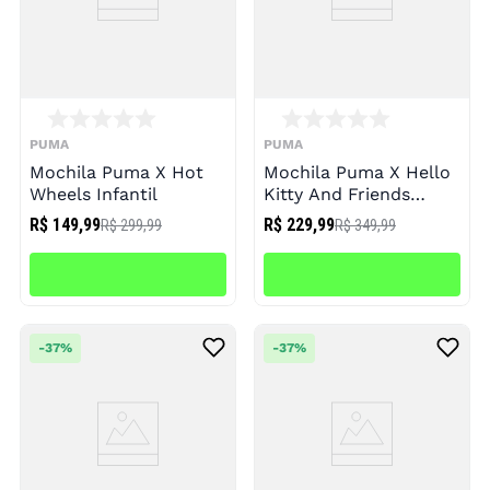
PUMA
PUMA
Mochila Puma X Hot
Mochila Puma X Hello
Wheels Infantil
Kitty And Friends
Infantil
R$ 149,99
R$ 229,99
R$ 299,99
R$ 349,99
-
37%
-
37%