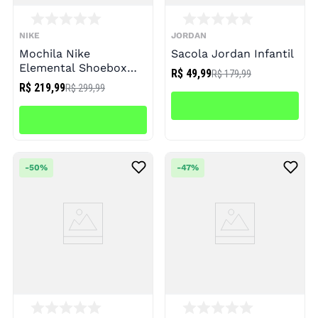
NIKE
JORDAN
Mochila Nike
Sacola Jordan Infantil
Elemental Shoebox
R$ 49,99
R$ 179,99
Unissex
R$ 219,99
R$ 299,99
-
50%
-
47%