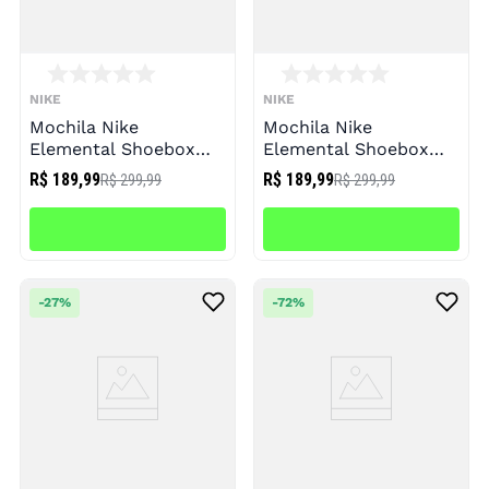
NIKE
NIKE
Mochila Nike
Mochila Nike
Elemental Shoebox
Elemental Shoebox
Unissex
Unissex
R$ 189,99
R$ 189,99
R$ 299,99
R$ 299,99
-
27%
-
72%