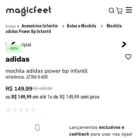
Acessórios Infantis
Bolsa e Mochila
Mochila
adidas Power Bp Infantil
-
25%
adidas
mochila adidas power bp infantil
referência
:
JZ766-0-600
R$ 149,99
R$ 199,99
ou
R$
149
,
99
em até
1
x de
R$
149
,
99
sem juros
Lançamentos
exclusivos e
cashback
para usar nas lojas!