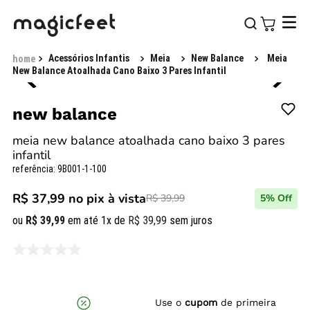
Acessórios Infantis
Meia
New Balance
Meia
New Balance Atoalhada Cano Baixo 3 Pares Infantil
new balance
meia new balance atoalhada cano baixo 3 pares
infantil
referência
:
9B001-1-100
R$ 37,99
no pix à vista
R$ 39,99
5
% Off
ou
R$
39
,
99
em até
1
x de
R$
39
,
99
sem juros
Use o
cupom
de primeira