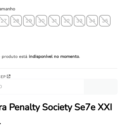
tamanho
27
28
29
30
31
32
33
34
35
e produto está
indisponível no momento
.
CEP
ra Penalty Society Se7e XXI
l