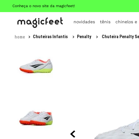
Conheça o novo site da magicfeet!
novidades
tênis
chinelos e
Chuteiras Infantis
Penalty
Chuteira Penalty Se