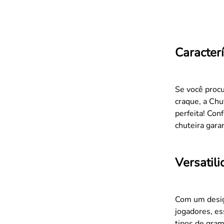
Caracterí
Se você procu
craque, a Chu
perfeita! Con
chuteira gara
Versatil
Com um desig
jogadores, es
tipos de gra