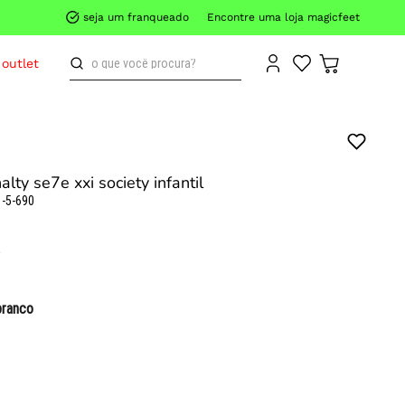
seja um franqueado
Encontre uma loja magicfeet
o que você procura?
outlet
alty se7e xxi society infantil
-5-690
branco