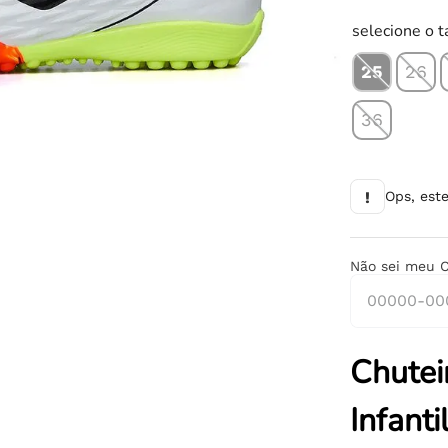
10
º
chuteira
selecione o 
25
26
36
!
Ops, est
Não sei meu 
Chutei
Infanti