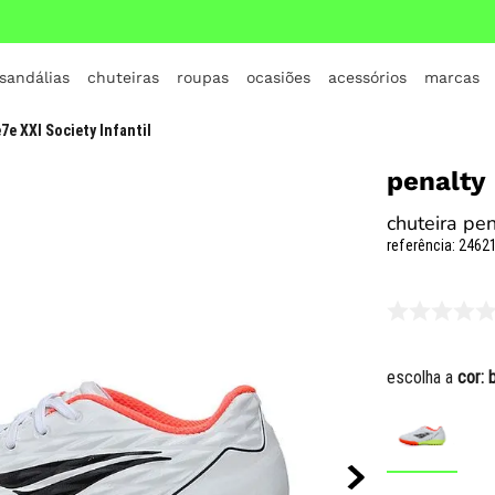
 sandálias
chuteiras
roupas
ocasiões
acessórios
marcas
TERMOS MAIS BUSCADOS
7e XXI Society Infantil
1
º
crocs
penalty
2
º
jordan
chuteira pen
3
º
adidas
referência
:
24621
4
º
nike
5
º
tenis
6
º
croc
escolha a
cor:
7
º
vans
8
º
all star
9
º
new balance