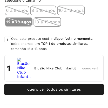
selecione o tamanho
6 a 8 anos
8 a 10 anos
10 a 12 anos
12 a 13 anos
13 a 15 anos
Ops, este produto está
indisponível no momento
,
!
selecionamos um
TOP
1
de produtos similares,
tamanho
12 a 13 anos
:
1
Blusão Nike Club Infantil
quero ver!
quero ver todos os similares