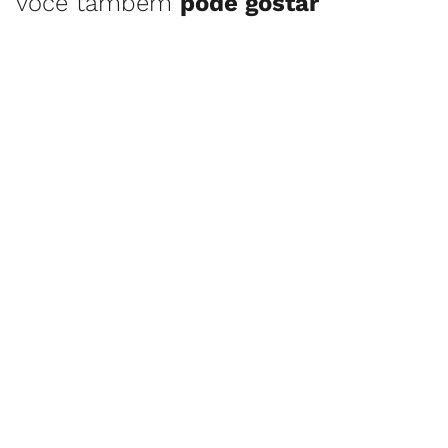
você também
pode gostar