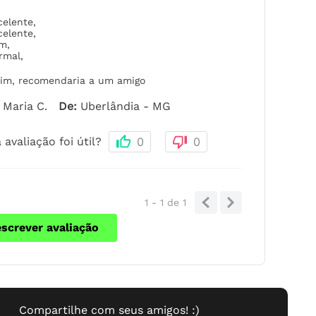
celente
,
celente
,
om
,
rmal
,
im, recomendaria a um amigo
Maria C.
De
:
Uberlândia - MG
 avaliação foi útil?
0
0
1 - 1
de
1
escrever avaliação