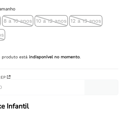
tamanho
8 a 10 anos
10 a 12 anos
12 a 13 anos
os
e produto está
indisponível no momento
.
CEP
e Infantil