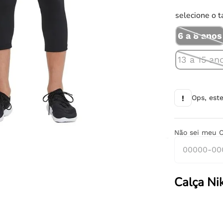
10
º
chuteira
selecione o 
6 a 8 anos
13 a 15 an
!
Ops, est
Não sei meu 
Calça Nik