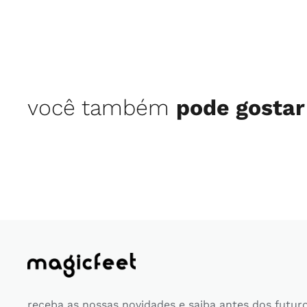
você também
pode gostar
receba as nossas novidades e saiba antes dos futur