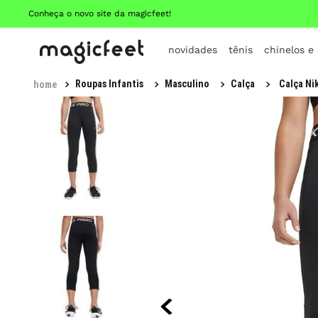
Conheça o novo site da magicfeet!
novidades
tênis
chinelos e
Roupas Infantis
Masculino
Calça
Calça Nik