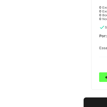
0
Ex
0
Ex
0
B
0
No
S
Por
:
Essa