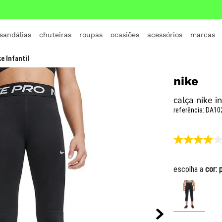
 sandálias
chuteiras
roupas
ocasiões
acessórios
marcas
TERMOS MAIS BUSCADOS
e Infantil
1
º
crocs
nike
2
º
jordan
calça nike in
3
º
adidas
referência
:
DA10
4
º
nike
5
º
tenis
6
º
croc
escolha a
cor:
7
º
all star
8
º
vans
9
º
tênis infantil