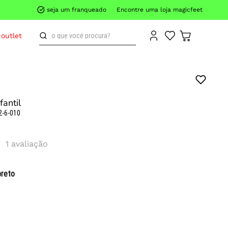
seja um franqueado
Encontre uma loja magicfeet
o que você procura?
outlet
fantil
2-6-010
1
avaliação
preto