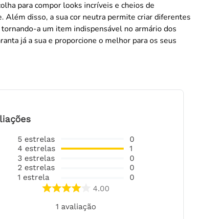
olha para compor looks incríveis e cheios de
. Além disso, a sua cor neutra permite criar diferentes
 tornando-a um item indispensável no armário dos
anta já a sua e proporcione o melhor para os seus
liações
5
estrelas
0
4
estrelas
1
3
estrelas
0
2
estrelas
0
1
estrela
0
4.00
1
avaliação