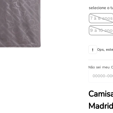
10
º
chuteira
selecione o 
7 à 8 anos
9 a 10 ano
!
Ops, est
Não sei meu 
Camisa
Madrid