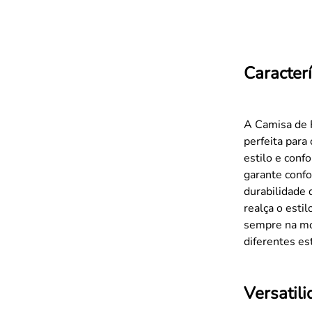
Caracterí
A Camisa de F
perfeita par
estilo e conf
garante confo
durabilidade
realça o esti
sempre na mod
diferentes es
Versatil