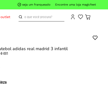
seja um franqueado
Encontre uma loja magicfeet
o que você procura?
outlet
tebol adidas real madrid 3 infantil
-8-001
cinza