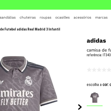
 sandálias
chuteiras
roupas
ocasiões
acessórios
marcas
TERMOS MAIS BUSCADOS
de Futebol adidas Real Madrid 3 Infantil
1
º
crocs
adidas
2
º
jordan
camisa de fu
3
º
adidas
referência
:
IT343
4
º
nike
5
º
tenis
6
º
croc
escolha a
cor:
7
º
all star
8
º
vans
9
º
new balance