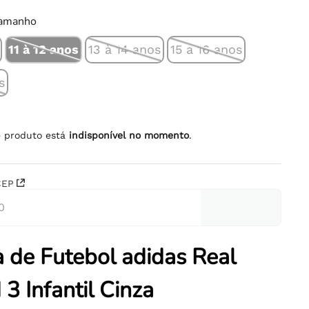
tamanho
11 à 12 anos
13 à 14 anos
15 a 16 anos
s
e produto está
indisponível no momento
.
CEP
 de Futebol adidas Real
 3 Infantil Cinza