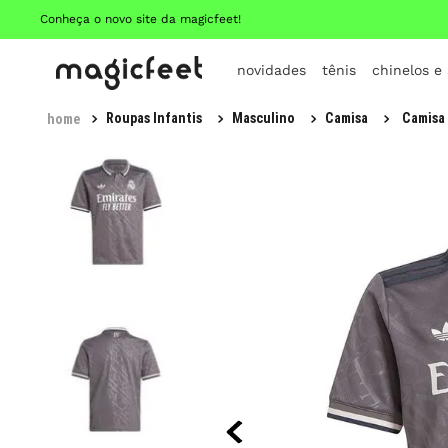
Conheça o novo site da magicfeet!
novidades
tênis
chinelos e
Roupas Infantis
Masculino
Camisa
Camisa 