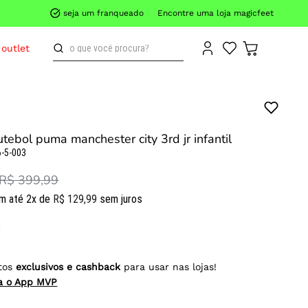
seja um franqueado
Encontre uma loja magicfeet
o que você procura?
outlet
tebol puma manchester city 3rd jr infantil
-5-003
R$ 399,99
m até
2
x de
R$
129
,
99
sem juros
tos
exclusivos e cashback
para usar nas lojas!
ra o App MVP