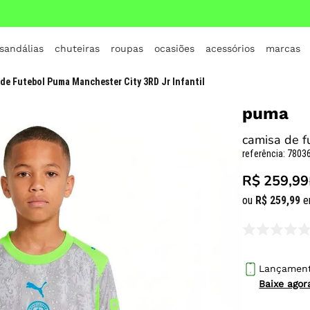
 sandálias
chuteiras
roupas
ocasiões
acessórios
marcas
TERMOS MAIS BUSCADOS
de Futebol Puma Manchester City 3RD Jr Infantil
1
º
crocs
puma
2
º
jordan
camisa de fu
3
º
adidas
referência
:
78036
4
º
nike
R$ 259,99
5
º
tenis
ou
R$
259
,
99
e
6
º
croc
7
º
all star
8
º
vans
Lançamen
Baixe ago
9
º
new balance