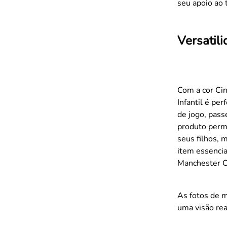
seu apoio ao 
Versatil
Com a cor Ci
Infantil é per
de jogo, pass
produto permi
seus filhos,
item essenci
Manchester C
As fotos de m
uma visão rea