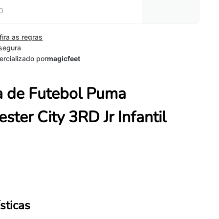
fira as regras
segura
rcializado por
magicfeet
 de Futebol Puma
ster City 3RD Jr Infantil
sticas