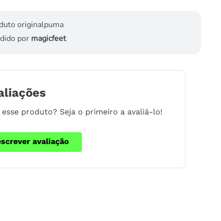
duto original
puma
dido por
magicfeet
aliações
esse produto? Seja o primeiro a avaliá-lo!
escrever avaliação