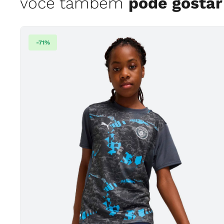
você também
pode gostar
-
71
%