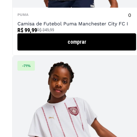
0
PUMA
Camisa de Futebol Puma Manchester City FC I
R$ 99,99
R$ 349,99
comprar
-
71
%