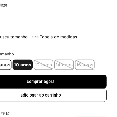
cinza
a seu tamanho
Tabela de medidas
tamanho
 anos
10 anos
12 anos
14 anos
16 anos
comprar agora
adicionar ao carrinho
CEP