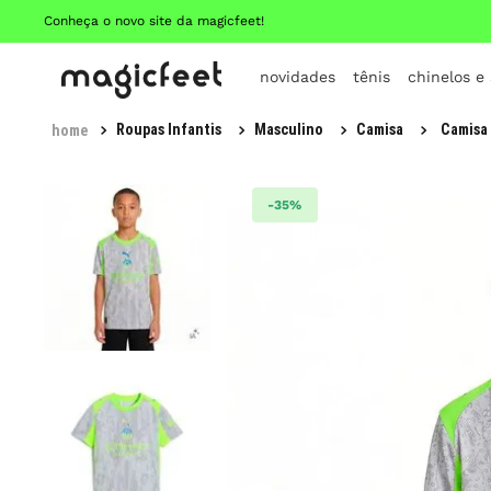
Conheça o novo site da magicfeet!
novidades
tênis
chinelos e
Roupas Infantis
Masculino
Camisa
Camisa 
-
35%