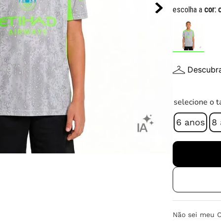
10
º
chuteira
escolha a
cor:
Descubr
selecione o 
6 anos
8
Não sei meu 