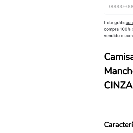
frete grátis
con
compra 100% 
vendido e come
Camisa
Manche
CINZA
Caracterí