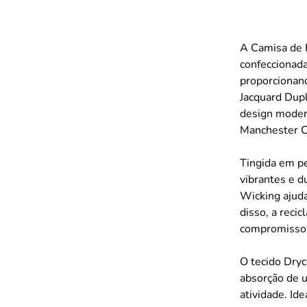
A Camisa de 
confeccionada
proporcionand
Jacquard Dup
design moder
Manchester C
Tingida em p
vibrantes e 
Wicking ajuda
disso, a recic
compromisso 
O tecido Dry
absorção de 
atividade. I