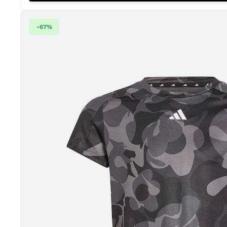
-
67
%