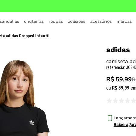
 sandálias
chuteiras
roupas
ocasiões
acessórios
marcas
TERMOS MAIS BUSCADOS
ta adidas Cropped Infantil
1
º
crocs
adidas
2
º
jordan
camiseta ad
3
º
adidas
referência
:
JC84
4
º
nike
R$ 59,99
R
5
º
tenis
ou
R$
59
,
99
em
6
º
croc
7
º
all star
8
º
vans
Lançamen
Baixe ago
9
º
tênis infantil