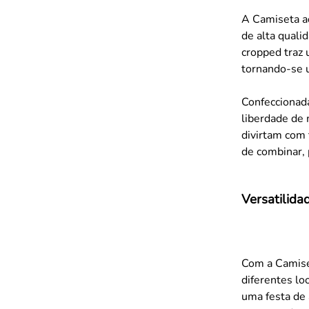
A Camiseta ad
de alta quali
cropped traz
tornando-se u
Confeccionada
liberdade de
divirtam com t
de combinar,
Versatilida
Com a Camise
diferentes lo
uma festa de 