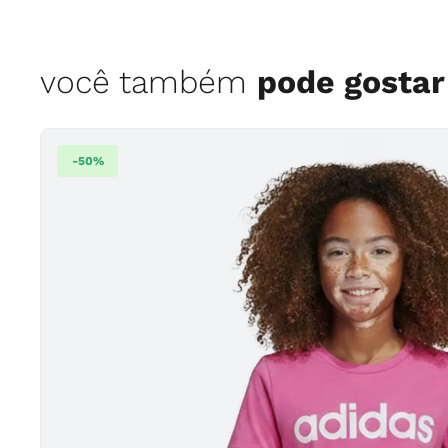
você também
pode gostar
-
50
%