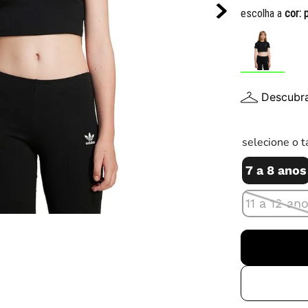
10
º
chuteira
escolha a
cor:
Descubr
selecione o 
7 a 8 anos
11 a 12 an