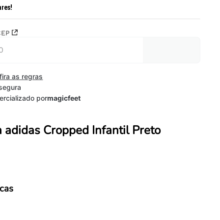
ares!
CEP
fira as regras
segura
rcializado por
magicfeet
 adidas Cropped Infantil Preto
icas