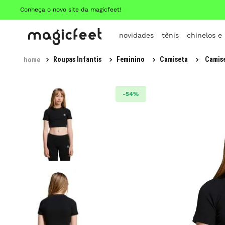
Conheça o novo site da magicfeet!
novidades
tênis
chinelos e
Roupas Infantis
Feminino
Camiseta
Camise
-
54%