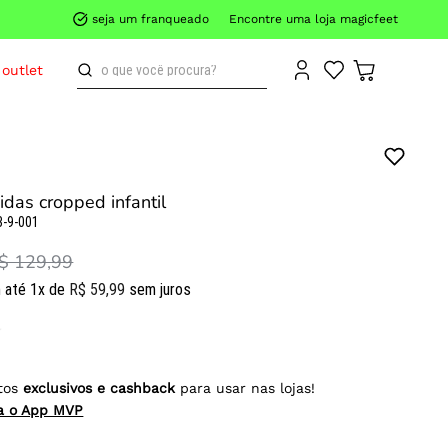
seja um franqueado
Encontre uma loja magicfeet
o que você procura?
outlet
idas cropped infantil
3-9-001
$ 129,99
 até
1
x de
R$
59
,
99
sem juros
tos
exclusivos e cashback
para usar nas lojas!
ra o App MVP