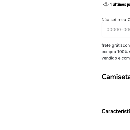
1
últimos p
Não sei meu 
frete grátis
con
compra 100% 
vendido e come
Camiseta
Característ