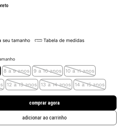
preto
a seu tamanho
Tabela de medidas
tamanho
8 a 9 anos
9 a 10 anos
10 a 11 anos
os
12 a 13 anos
13 a 14 anos
14 a 15 anos
comprar agora
adicionar ao carrinho