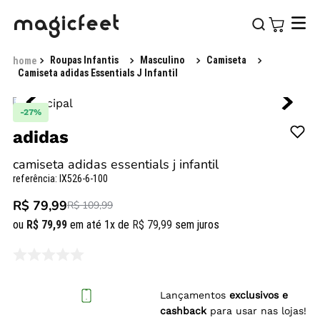
Roupas Infantis
Masculino
Camiseta
Camiseta adidas Essentials J Infantil
-
27%
adidas
camiseta adidas essentials j infantil
referência
:
IX526-6-100
R$ 79,99
R$ 109,99
ou
R$
79
,
99
em até
1
x de
R$
79
,
99
sem juros
Lançamentos
exclusivos e
cashback
para usar nas lojas!