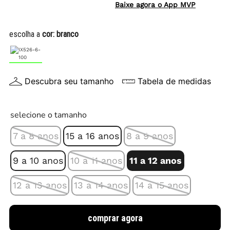
Baixe agora o App MVP
escolha a
cor:
branco
Descubra seu tamanho
Tabela de medidas
selecione o tamanho
7 a 8 anos
15 a 16 anos
8 a 9 anos
9 a 10 anos
10 a 11 anos
11 a 12 anos
12 a 13 anos
13 a 14 anos
14 a 15 anos
comprar agora