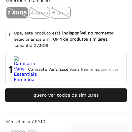
selecione o tamanho
2 ANOS
4 anos
6 anos
Ops, este produto está
indisponível no momento
,
!
selecionamos um
TOP
1
de produtos similares,
tamanho
2 ANOS
:
1
Camiseta Vans Essentials Feminina
quero ver!
quero ver todos os similares
Não sei meu CEP