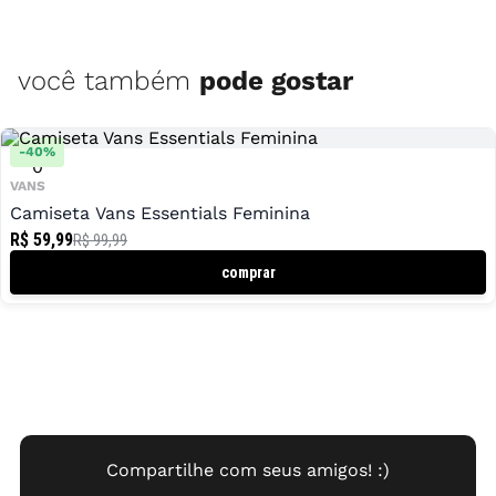
você também
pode gostar
-
40
%
0
VANS
Camiseta Vans Essentials Feminina
R$ 59,99
R$ 99,99
comprar