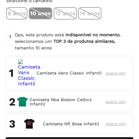
selecione o tamanho
8 anos
10 anos
12 anos
14 anos
Ops, este produto está
indisponível no momento
,
!
selecionamos um
TOP
3
de produtos similares,
tamanho
10 anos
:
1
Camiseta Vans Classic Infantil
quero ver!
2
Camiseta Nba Boston Celtics
quero ver!
Infantil
3
Camiseta Nfl Bosa Infantil
quero ver!