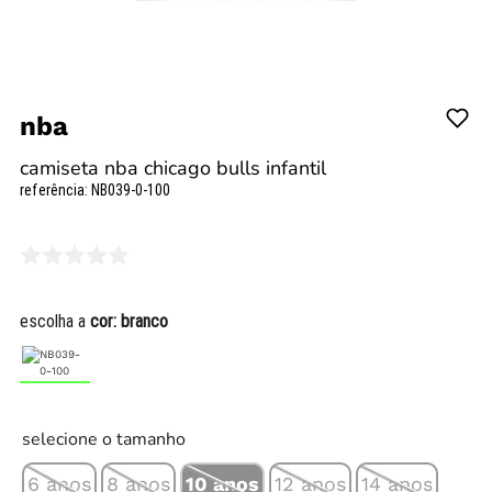
nba
camiseta nba chicago bulls infantil
referência
:
NB039-0-100
escolha a
cor:
branco
selecione o tamanho
6 anos
8 anos
10 anos
12 anos
14 anos