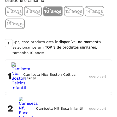
selecione o tamanho
6 anos
8 anos
10 anos
12 anos
14 anos
16 anos
Ops, este produto está
indisponível no momento
,
!
selecionamos um
TOP
3
de produtos similares,
tamanho
10 anos
:
1
Camiseta Nba Boston Celtics
quero ver!
Infantil
2
Camiseta Nfl Bosa Infantil
quero ver!