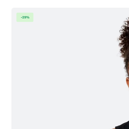
-
29
%