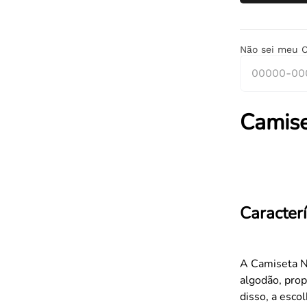
Não sei meu 
Camise
Caracterí
A Camiseta N
algodão, pro
disso, a esco