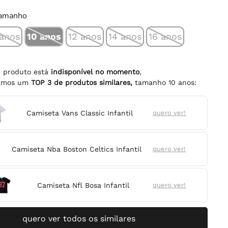
tamanho
 anos
10 anos
12 anos
14 anos
16 anos
e produto está
indisponível no momento
,
namos um
TOP
3
de produtos similares,
tamanho
10 anos
:
Camiseta Vans Classic Infantil
quero ver!
Camiseta Nba Boston Celtics Infantil
quero ver!
Camiseta Nfl Bosa Infantil
quero ver!
quero ver todos os similares