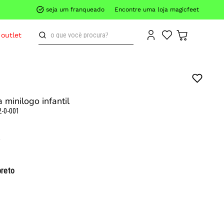
seja um franqueado
Encontre uma loja magicfeet
o que você procura?
outlet
 minilogo infantil
2-0-001
preto