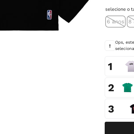
10
º
chuteira
selecione o 
6 anos
8
Ops, est
!
selecio
1
2
3