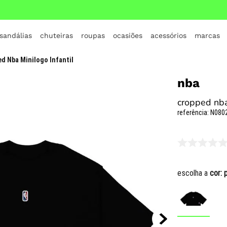
 sandálias
chuteiras
roupas
ocasiões
acessórios
marcas
TERMOS MAIS BUSCADOS
d Nba Minilogo Infantil
1
º
crocs
nba
2
º
jordan
cropped nba
3
º
adidas
referência
:
N080
4
º
nike
5
º
tenis
6
º
croc
escolha a
cor:
7
º
all star
8
º
vans
9
º
new balance