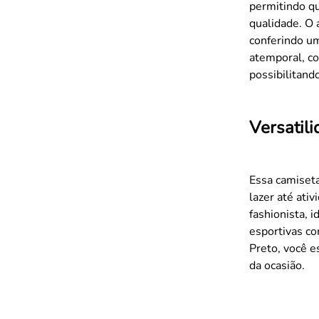
permitindo qu
qualidade. O 
conferindo um
atemporal, co
possibilitand
Versatil
Essa camiseta
lazer até ati
fashionista, 
esportivas c
Preto, você 
da ocasião.