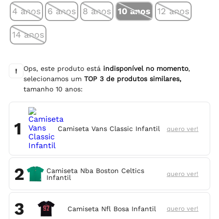
4 anos
6 anos
8 anos
10 anos
12 anos
14 anos
Ops, este produto está
indisponível no momento
,
!
selecionamos um
TOP
3
de produtos similares,
tamanho
10 anos
:
1
Camiseta Vans Classic Infantil
quero ver!
2
Camiseta Nba Boston Celtics
quero ver!
Infantil
3
Camiseta Nfl Bosa Infantil
quero ver!