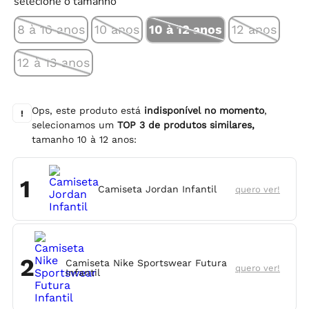
selecione o tamanho
8 à 10 anos
10 anos
10 à 12 anos
12 anos
12 à 13 anos
Ops, este produto está
indisponível no momento
,
!
selecionamos um
TOP
3
de produtos similares,
tamanho
10 à 12 anos
:
1
Camiseta Jordan Infantil
quero ver!
2
Camiseta Nike Sportswear Futura
quero ver!
Infantil