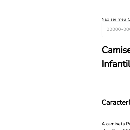
Não sei meu 
Camis
Infanti
Caracterí
A camiseta P