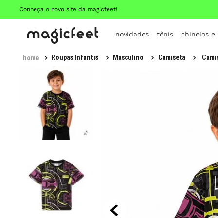
Conheça o novo site da magicfeet!
novidades
tênis
chinelos e
Roupas Infantis
Masculino
Camiseta
Camis