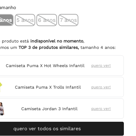
tamanho
 anos
5 anos
6 anos
7 anos
e produto está
indisponível no momento
,
namos um
TOP
3
de produtos similares,
tamanho
4 anos
:
Camiseta Puma X Hot Wheels Infantil
quero ver!
Camiseta Puma X Trolls Infantil
quero ver!
Camiseta Jordan 3 Infantil
quero ver!
quero ver todos os similares