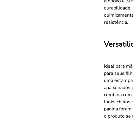
algodão e 30%
durabilidade
quimicamente
resistência.
Versatil
Ideal para mã
para seus fi
uma estampa 
apaixonados p
combina com 
looks cheios 
página foram 
o produto se 