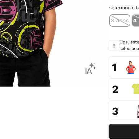
10
º
chuteira
selecione o 
3 anos
4
Ops, est
!
selecio
1
2
3