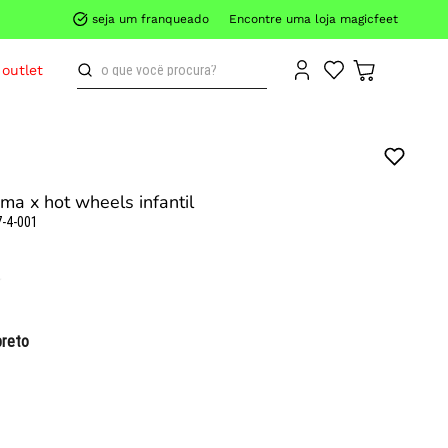
seja um franqueado
Encontre uma loja magicfeet
o que você procura?
outlet
ma x hot wheels infantil
-4-001
preto