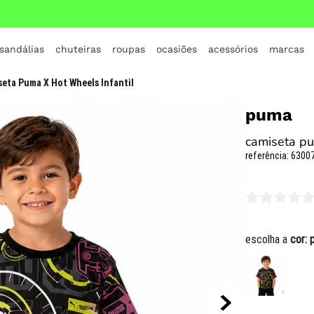
 sandálias
chuteiras
roupas
ocasiões
acessórios
marcas
TERMOS MAIS BUSCADOS
eta Puma X Hot Wheels Infantil
1
º
crocs
puma
2
º
jordan
camiseta pu
3
º
adidas
referência
:
63007
4
º
nike
5
º
tenis
6
º
croc
escolha a
cor:
7
º
all star
8
º
vans
9
º
new balance