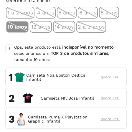
selecione o tamanho
1 a 2 anos
4 anos
5 anos
6 anos
8 anos
10 anos
12 anos
14 anos
2 a 3 anos
Ops, este produto está
indisponível no momento
,
!
selecionamos um
TOP
3
de produtos similares,
tamanho
10 anos
:
1
Camiseta Nba Boston Celtics
quero ver!
Infantil
2
Camiseta Nfl Bosa Infantil
quero ver!
3
Camiseta Puma X Playstation
quero ver!
Graphic Infantil