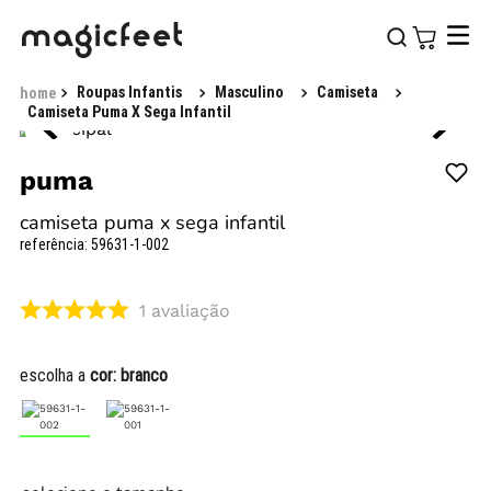
Roupas Infantis
Masculino
Camiseta
Camiseta Puma X Sega Infantil
puma
camiseta puma x sega infantil
referência
:
59631-1-002
1
avaliação
escolha a
cor:
branco