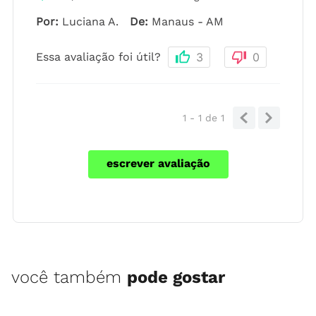
Por
:
Luciana A.
De
:
Manaus - AM
Essa avaliação foi útil?
3
0
1 - 1
de
1
escrever avaliação
você também
pode gostar