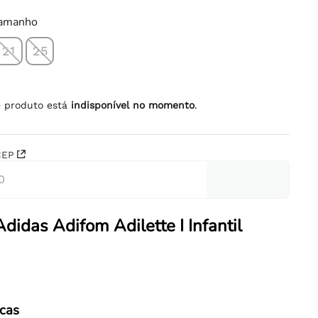
tamanho
21
25
e produto está
indisponível no momento
.
CEP
didas Adifom Adilette I Infantil
icas