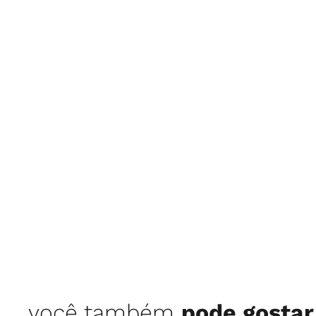
você também
pode gostar