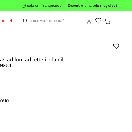
seja um franqueado
Encontre uma loja magicfeet
o que você procura?
outlet
as adifom adilette i infantil
3-0-001
preto