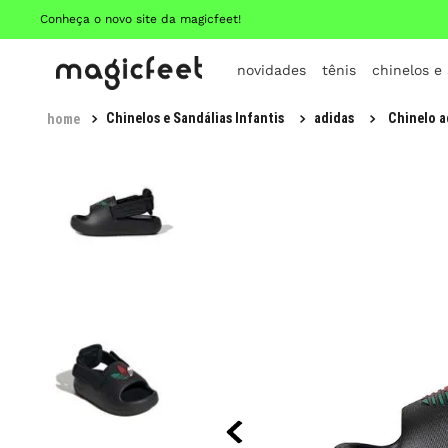
Conheça o novo site da magicfeet!
novidades
tênis
chinelos e
Chinelos e Sandálias Infantis
adidas
Chinelo a