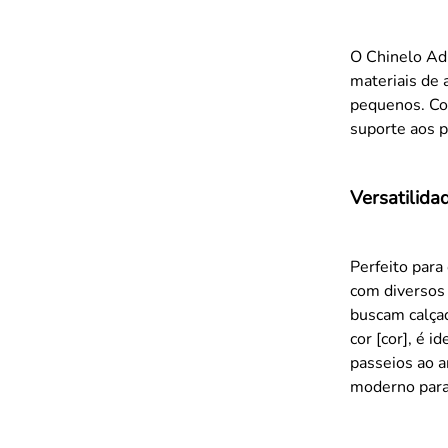
O Chinelo Adi
materiais de 
pequenos. Co
suporte aos p
Versatilida
Perfeito para
com diversos 
buscam calçad
cor [cor], é 
passeios ao a
moderno para