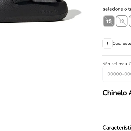
10
º
tênis infantil
selecione o 
18
19
!
Ops, est
Não sei meu 
Chinelo A
Característ