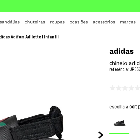
 sandálias
chuteiras
roupas
ocasiões
acessórios
marcas
TERMOS MAIS BUSCADOS
didas Adifom Adilette I Infantil
1
º
crocs
adidas
2
º
jordan
chinelo adid
3
º
adidas
referência
:
JP55
4
º
nike
5
º
tenis
6
º
croc
escolha a
cor:
7
º
vans
8
º
all star
9
º
new balance