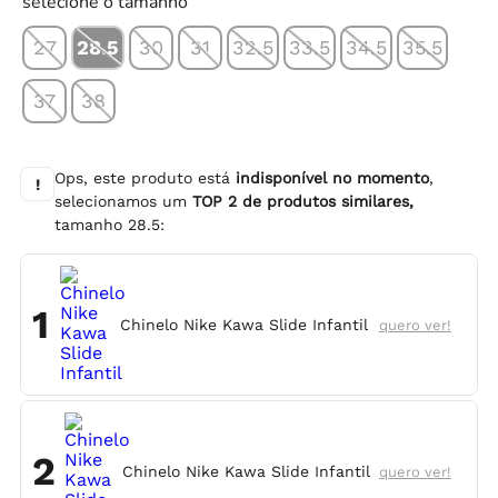
selecione o tamanho
27
28.5
30
31
32.5
33.5
34.5
35.5
37
38
Ops, este produto está
indisponível no momento
,
!
selecionamos um
TOP
2
de produtos similares,
tamanho
28.5
:
1
Chinelo Nike Kawa Slide Infantil
quero ver!
2
Chinelo Nike Kawa Slide Infantil
quero ver!