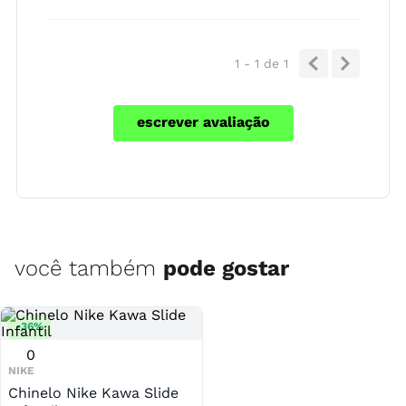
1 - 1
de
1
escrever avaliação
você também
pode gostar
-
36
%
0
NIKE
Chinelo Nike Kawa Slide