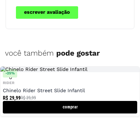
escrever avaliação
você também
pode gostar
-
25
%
0
RIDER
Chinelo Rider Street Slide Infantil
R$ 29,99
R$ 39,99
comprar