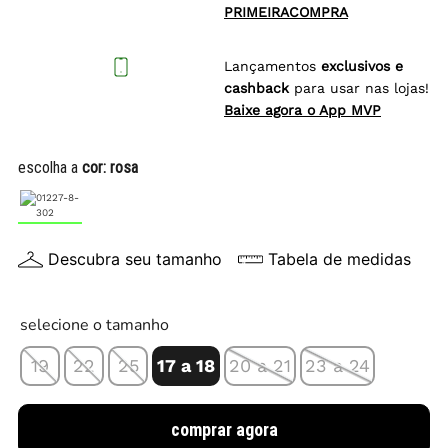
PRIMEIRACOMPRA
Lançamentos
exclusivos e
cashback
para usar nas lojas!
Baixe agora o App MVP
escolha a
cor:
rosa
Descubra seu tamanho
Tabela de medidas
selecione o tamanho
19
22
25
17 a 18
20 a 21
23 a 24
comprar agora