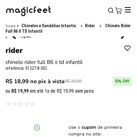
Chinelos e Sandálias Infantis
Rider
Chinelo Rider
Full 86 II TD Infantil
rider
chinelo rider full 86 ii td infantil
referência
:
01227-8-302
R$ 18,99
no pix à vista
R$ 19,99
5
% Off
ou
R$
19
,
99
em até
1
x de
R$
19
,
99
sem juros
Use o
cupom
de primeira
compra no site: