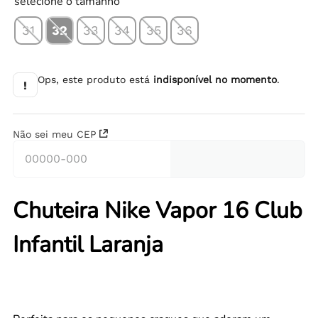
selecione o tamanho
31
32
33
34
35
36
Ops, este produto está
indisponível no momento
.
!
Não sei meu CEP
Chuteira Nike Vapor 16 Club
Infantil Laranja