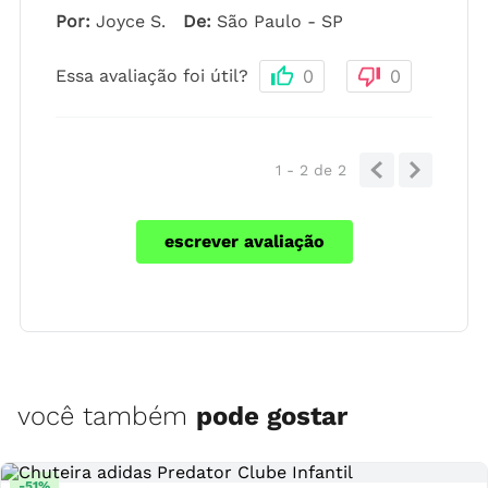
Por
:
Joyce S.
De
:
São Paulo - SP
Essa avaliação foi útil?
0
0
1 - 2
de
2
escrever avaliação
você também
pode gostar
-
51
%