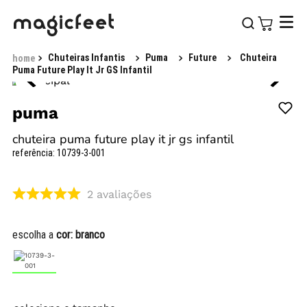
Chuteiras Infantis
Puma
Future
Chuteira
Puma Future Play It Jr GS Infantil
puma
chuteira puma future play it jr gs infantil
referência
:
10739-3-001
2
avaliações
escolha a
cor:
branco