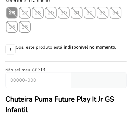
selecione o tamanho
26
27
28
29
30
31
32
33
34
35
36
Ops, este produto está
indisponível no momento
.
!
Não sei meu CEP
Chuteira Puma Future Play It Jr GS
Infantil