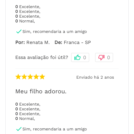
0
Excelente
,
0
Excelente
,
0
Excelente
,
0
Normal
,
Sim, recomendaria a um amigo
Por
:
Renata M.
De
:
Franca - SP
Essa avaliação foi útil?
0
0
Enviado há
2 anos
Meu filho adorou.
0
Excelente
,
0
Excelente
,
0
Excelente
,
0
Normal
,
Sim, recomendaria a um amigo