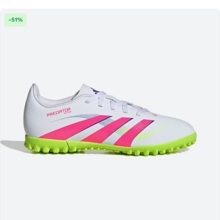
-
51
%