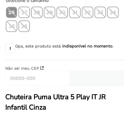
selecione o tamanho
26
27
28
29
30
31
32
33
34
35
36
Ops, este produto está
indisponível no momento
.
!
Não sei meu CEP
Chuteira Puma Ultra 5 Play IT JR
Infantil Cinza