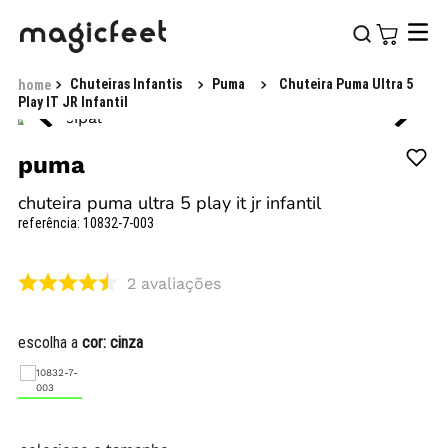
Chuteiras Infantis
Puma
Chuteira Puma Ultra 5
Play IT JR Infantil
puma
chuteira puma ultra 5 play it jr infantil
referência
:
10832-7-003
2
avaliações
escolha a
cor:
cinza