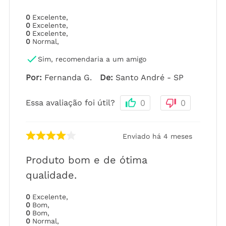
0
Excelente
,
0
Excelente
,
0
Excelente
,
0
Normal
,
Sim, recomendaria a um amigo
Por
:
Fernanda G.
De
:
Santo André - SP
Essa avaliação foi útil?
0
0
Enviado há
4 meses
Produto bom e de ótima
qualidade.
0
Excelente
,
0
Bom
,
0
Bom
,
0
Normal
,