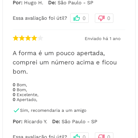
Por
:
Hugo H.
De
:
São Paulo - SP
Essa avaliação foi útil?
0
0
Enviado há
1 ano
A forma é um pouco apertada,
comprei um número acima e ficou
bom.
0
Bom
,
0
Bom
,
0
Excelente
,
0
Apertado
,
Sim, recomendaria a um amigo
Por
:
Ricardo Y.
De
:
São Paulo - SP
Essa avaliação foi útil?
0
0