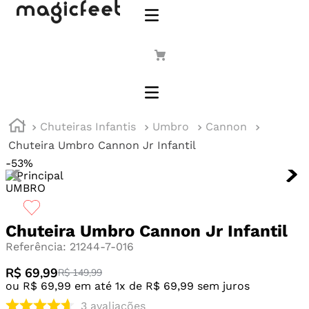
Chuteiras Infantis
Umbro
Cannon
Chuteira Umbro Cannon Jr Infantil
-
53%
UMBRO
Chuteira Umbro Cannon Jr Infantil
Referência
:
21244-7-016
R$ 69,99
R$ 149,99
ou
R$
69
,
99
em até
1
x de
R$
69
,
99
sem juros
3
avaliações