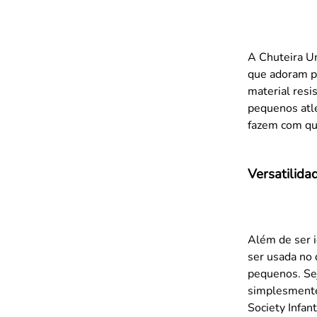
A Chuteira Um
que adoram pa
material resi
pequenos atl
fazem com qu
Versatilida
Além de ser i
ser usada no 
pequenos. Se
simplesmente
Society Infan