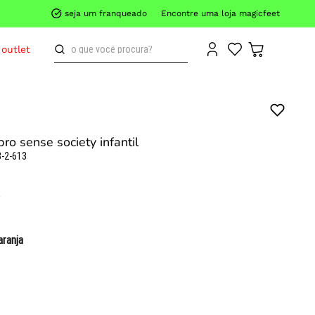
seja um franqueado
Encontre uma loja magicfeet
o que você procura?
outlet
ro sense society infantil
-2-613
aranja