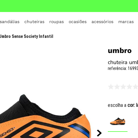
 sandálias
chuteiras
roupas
ocasiões
acessórios
marcas
TERMOS MAIS BUSCADOS
Umbro Sense Society Infantil
1
º
crocs
umbro
2
º
jordan
chuteira umb
3
º
adidas
referência
:
16993
4
º
nike
5
º
tenis
6
º
croc
escolha a
cor:
l
7
º
all star
8
º
vans
9
º
new balance