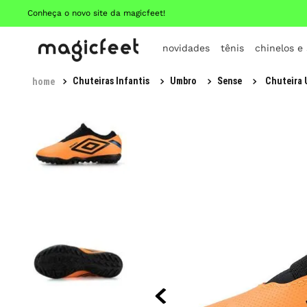
Conheça o novo site da magicfeet!
novidades
tênis
chinelos e
Chuteiras Infantis
Umbro
Sense
Chuteira 