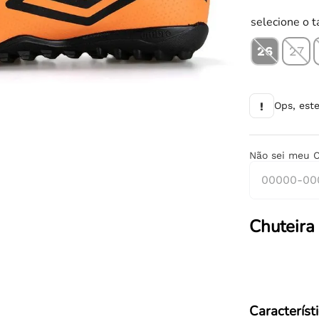
10
º
chuteira
selecione o 
26
27
!
Ops, est
Não sei meu 
Chuteira
Característ