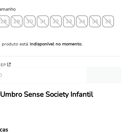
tamanho
28
29
30
31
32
33
34
35
36
e produto está
indisponível no momento
.
CEP
 Umbro Sense Society Infantil
icas