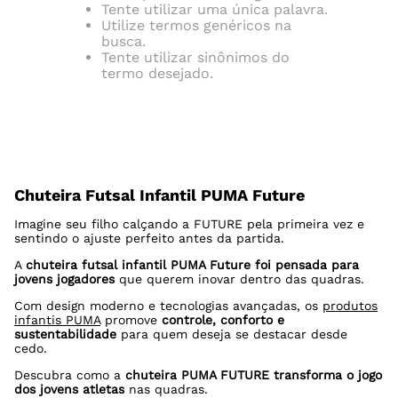
Tente utilizar uma única palavra.
Utilize termos genéricos na
busca.
Tente utilizar sinônimos do
termo desejado.
Chuteira Futsal Infantil PUMA Future
Imagine seu filho calçando a FUTURE pela primeira vez e
sentindo o ajuste perfeito antes da partida.
A
chuteira futsal infantil PUMA Future foi pensada para
jovens jogadores
que querem inovar dentro das quadras.
Com design moderno e tecnologias avançadas, os
produtos
infantis PUMA
promove
controle, conforto e
sustentabilidade
para quem deseja se destacar desde
cedo.
Descubra como a
chuteira PUMA FUTURE transforma o jogo
dos jovens atletas
nas quadras.