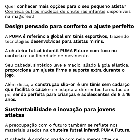
Quer
conhecer mais opções para o seu pequeno atleta
?
Conheça outros modelos de chuteiras infantis
disponíveis
na magicfeet!
Design pensado para conforto e ajuste perfeito
A
PUMA é referência global em tênis esportivos
, trazendo
tecnologias
desenvolvidas para atletas mirins.
A
chuteira futsal infantil PUMA Future com foco no
conforto
e na liberdade de movimento.
Seu cabedal sintético leve e macio, aliado à gola elástica,
proporciona um ajuste firme e suporte extra durante o
jogo.
Além disso, a
construção slip-on é um tênis sem cadarço
que facilita o calce
e se adapta a diferentes formatos de
pé,
sendo perfeita para crianças e adolescentes de 8 a 16
anos.
Sustentabilidade e inovação para jovens
atletas
A preocupação com o futuro também se reflete nos
materiais usados na
chuteira futsal infantil PUMA Future.
O
cabedal é confeccionado com pelo menos 20% de