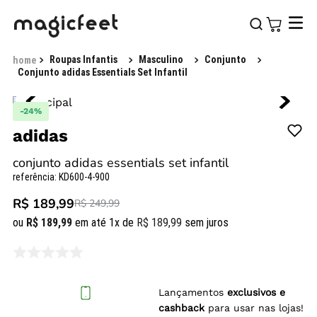
Roupas Infantis
Masculino
Conjunto
Conjunto adidas Essentials Set Infantil
-
24%
adidas
conjunto adidas essentials set infantil
referência
:
KD600-4-900
R$ 189,99
R$ 249,99
ou
R$
189
,
99
em até
1
x de
R$
189
,
99
sem juros
Lançamentos
exclusivos e
cashback
para usar nas lojas!