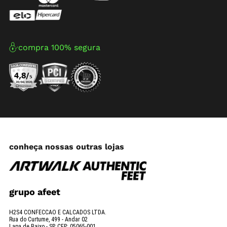
compra 100% segura
conheça nossas outras lojas
grupo afeet
H2S4 CONFECCAO E CALCADOS LTDA.
Rua do Curtume, 499 - Andar 02
Lapa de Baixo - SP. CEP: 05065-001