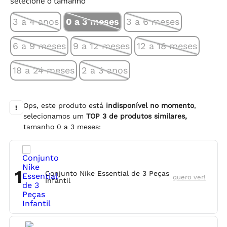
selecione o tamanho
3 a 4 anos
0 a 3 meses
3 a 6 meses
6 a 9 meses
9 a 12 meses
12 a 18 meses
18 a 24 meses
2 a 3 anos
Ops, este produto está
indisponível no momento
,
!
selecionamos um
TOP
3
de produtos similares,
tamanho
0 a 3 meses
:
1
Conjunto Nike Essential de 3 Peças
quero ver!
Infantil