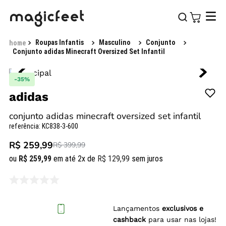
Roupas Infantis
Masculino
Conjunto
Conjunto adidas Minecraft Oversized Set Infantil
-
35%
adidas
conjunto adidas minecraft oversized set infantil
referência
:
KC838-3-600
R$ 259,99
R$ 399,99
ou
R$
259
,
99
em até
2
x de
R$
129
,
99
sem juros
Lançamentos
exclusivos e
cashback
para usar nas lojas!