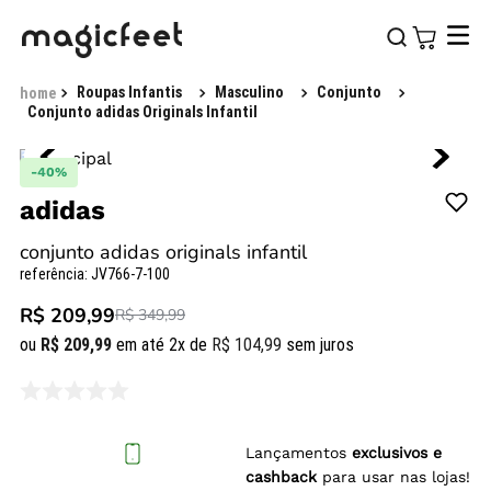
Roupas Infantis
Masculino
Conjunto
Conjunto adidas Originals Infantil
-
40%
adidas
conjunto adidas originals infantil
referência
:
JV766-7-100
R$ 209,99
R$ 349,99
ou
R$
209
,
99
em até
2
x de
R$
104
,
99
sem juros
Lançamentos
exclusivos e
cashback
para usar nas lojas!