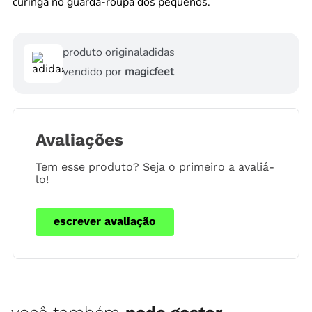
curinga no guarda-roupa dos pequenos.
produto original
adidas
vendido por
magicfeet
Avaliações
Tem esse produto? Seja o primeiro a avaliá-
lo!
escrever avaliação