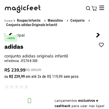
Roupas Infantis
Masculino
Conjunto
Conjunto adidas Originals Infantil
-
40%
adidas
conjunto adidas originals infantil
referência
:
JY274-8-300
R$ 239,99
R$ 399,99
ou
R$
239
,
99
em até
2
x de
R$
119
,
99
sem juros
Lançamentos
exclusivos e
cashback
para usar nas lojas!