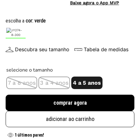
Baixe agora o App MVP
escolha a
cor:
verde
Descubra seu tamanho
Tabela de medidas
selecione o tamanho
7 a 8 anos
3 a 4 anos
4 a 5 anos
comprar agora
adicionar ao carrinho
1
últimos pares!