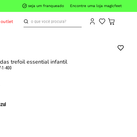
seja um franqueado
Encontre uma loja magicfeet
o que você procura?
outlet
das trefoil essential infantil
-1-400
azul