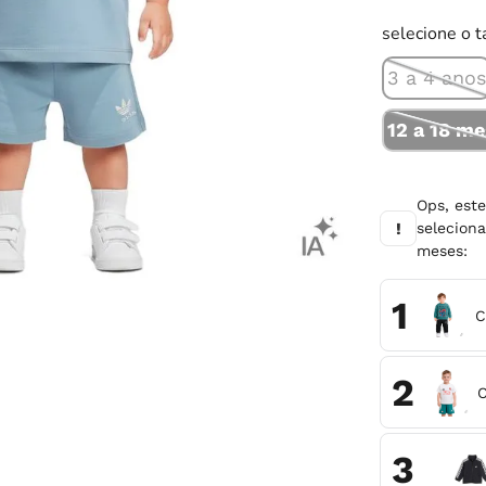
10
º
chuteira
selecione o 
3 a 4 ano
12 a 18 m
Ops, est
!
selecio
meses
:
1
C
2
C
3