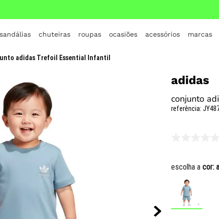
 sandálias
chuteiras
roupas
ocasiões
acessórios
marcas
TERMOS MAIS BUSCADOS
unto adidas Trefoil Essential Infantil
1
º
crocs
adidas
2
º
jordan
conjunto adi
3
º
adidas
referência
:
JY487
4
º
nike
5
º
tenis
6
º
croc
escolha a
cor:
7
º
all star
8
º
vans
9
º
new balance