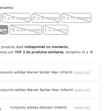
tamanho
s
3 a 6 meses
6 a 9 meses
9 a 12 meses
eses
18 a 24 meses
2 a 3 anos
e produto está
indisponível no momento
,
namos um
TOP
3
de produtos similares,
tamanho
12 a 18
onjunto adidas Marvel Spider Man Infantil
quero ver!
onjunto adidas Marvel Spider Man Infantil
quero ver!
Conjunto adidas Adicolor Infantil
quero ver!