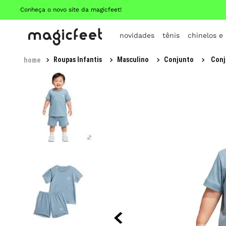
Conheça o novo site da magicfeet!
novidades
tênis
chinelos e
Roupas Infantis
Masculino
Conjunto
Conj