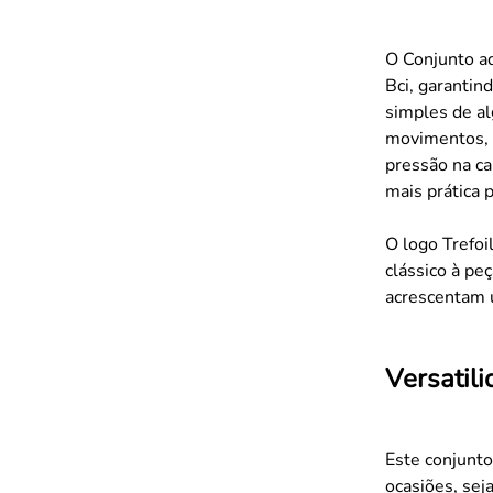
O Conjunto ad
Bci, garantin
simples de al
movimentos, i
pressão na cam
mais prática 
O logo Trefoi
clássico à pe
acrescentam 
Versatil
Este conjunto
ocasiões, sej