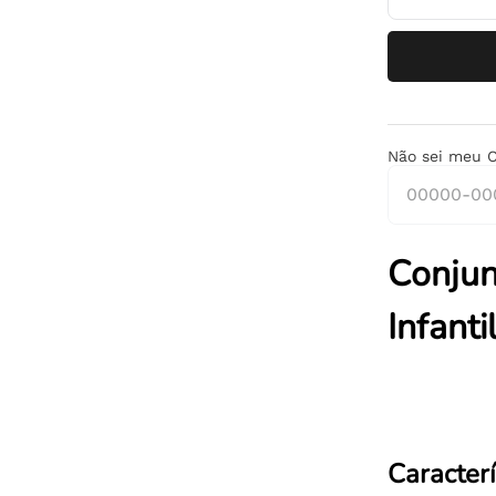
Não sei meu 
Conjun
Infanti
Caracterí